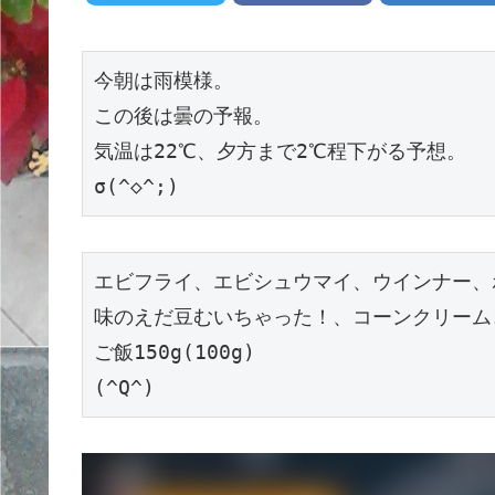
今朝は雨模様。

この後は曇の予報。

気温は22℃、夕方まで2℃程下がる予想。

σ(^◇^;)
エビフライ、エビシュウマイ、ウインナー、
味のえだ豆むいちゃった！、コーンクリーム
ご飯150g(100g)

(^Q^)