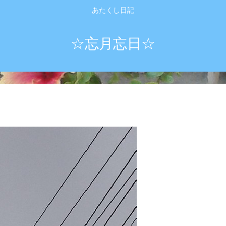
あたくし日記
☆忘月忘日☆