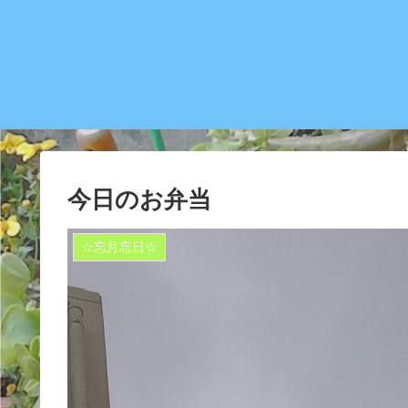
今日のお弁当
☆忘月忘日☆