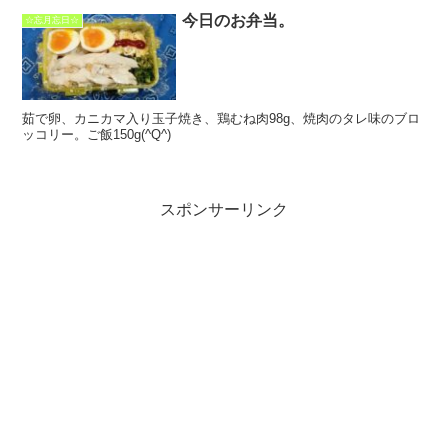
今日のお弁当。
☆忘月忘日☆
茹で卵、カニカマ入り玉子焼き、鶏むね肉98g、焼肉のタレ味のブロ
ッコリー。ご飯150g(^Q^)
スポンサーリンク