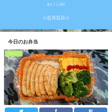
あたくし日記
☆忘月忘日☆
今日のお弁当
☆忘月忘日☆