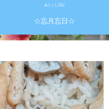
あたくし日記
☆忘月忘日☆