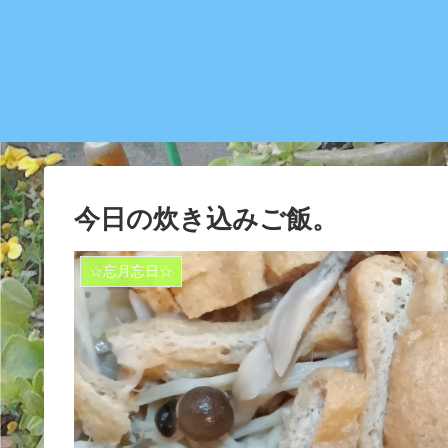
今日の炊き込みご飯。
☆忘月忘日☆