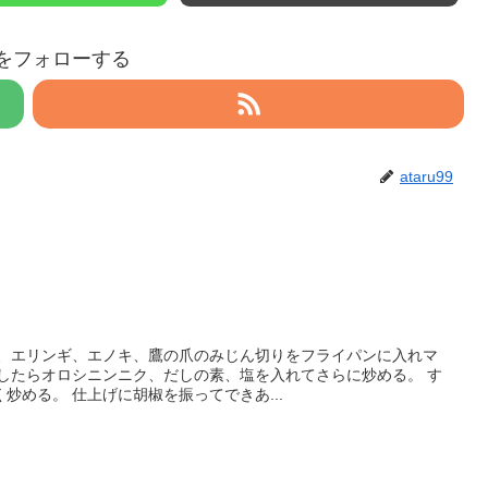
99をフォローする
ataru99
じ、エリンギ、エノキ、鷹の爪のみじん切りをフライパンに入れマ
りしたらオロシニンニク、だしの素、塩を入れてさらに炒める。 す
炒める。 仕上げに胡椒を振ってできあ...