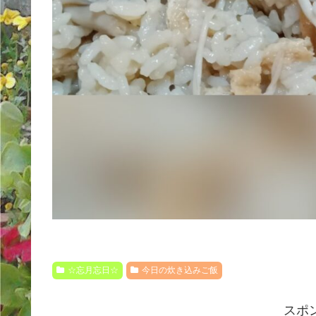
☆忘月忘日☆
今日の炊き込みご飯
スポ