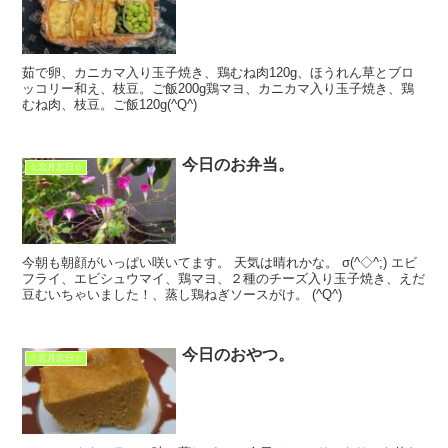
茹で卵、カニカマ入り玉子焼き、鶏むね肉120g、ほうれん草とブロ
ッコリー和え、枝豆。ご飯200g鶏マヨ、カニカマ入り玉子焼き、鶏
むね肉、枝豆。ご飯120g(^Q^)
今日のお弁当。
☆忘月忘日☆
今朝も朝顔がいっぱい咲いてます。 天気は晴れかな。 σ(^◇^;) エビ
フライ、エビシュウマイ、鶏マヨ、２種のチーズ入り玉子焼き、えだ
豆むいちゃいました！、蒸し鶏ねぎソースがけ。 (^Q^)
今日のおやつ。
☆忘月忘日☆