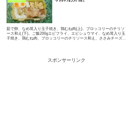
☆忘月忘日☆
茹で卵、なめ茸入り玉子焼き、鶏むね肉(上)、ブロッコリーのチリソ
ース和え(下)。ご飯200gエビフライ、エビシュウマイ、なめ茸入り玉
子焼き、鶏むね肉、ブロッコリーのチリソース和え、ささみチーズフ
ライ。ご飯100g(^Q^) ...
スポンサーリンク