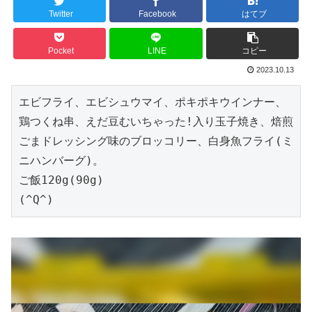
Twitter
Facebook
はてブ
Pocket
LINE
コピー
2023.10.13
エビフライ、エビシュウマイ、ポキポキウインナー、
鶏つくね串、えだ豆むいちゃった!入り玉子焼き、焙煎
ごまドレッシング味のブロッコリー、白身魚フライ(ミ
ニハンバーグ)。

ご飯120g(90g)

(^Q^)