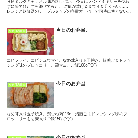
ＨＭミルクキャラメル味の蒸しパン。 今日は ハンドミキサーを使わ
ずに箸でひたすら混ぜてみた。 ご飯が炊けるまで４０分くらい……
レンジと炊飯器のテーブルタップの容量オーバーで同時に使えないの
で。 きめが細かく柔らかにできました。 次回はハン...
今日のお弁当。
☆忘月忘日☆
エビフライ、エビシュウマイ、なめ茸入り玉子焼き、焙煎ごまドレッ
シング味のブロッコリー、鶏マヨ。ご飯100g(^Q^)
今日のお弁当
☆忘月忘日☆
なめ茸入り玉子焼き、鶏むね肉113g、焙煎ごまドレッシング味のブ
ロッコリーもち麦入りご飯150g(^Q^)
今日のお弁当。