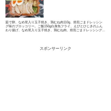
茹で卵、なめ茸入り玉子焼き、鶏むね肉110g、焙煎ごまドレッシン
グ味のブロッコリー。ご飯150g白身魚フライ、えびとひじきのふん
わり揚げ、なめ茸入り玉子焼き、鶏むね肉、焙煎ごまドレッシング味
のブロッコリー、ソースとんかつ。ご飯100g(^...
スポンサーリンク