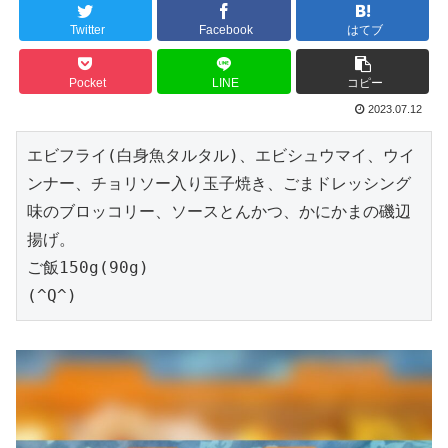
Twitter
Facebook
はてブ
Pocket
LINE
コピー
2023.07.12
エビフライ(白身魚タルタル)、エビシュウマイ、ウイ
ンナー、チョリソー入り玉子焼き、ごまドレッシング
味のブロッコリー、ソースとんかつ、かにかまの磯辺
揚げ。

ご飯150g(90g)

(^Q^)