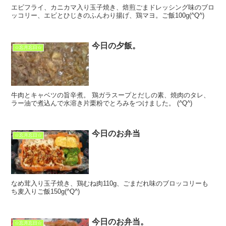
エビフライ、カニカマ入り玉子焼き、焙煎ごまドレッシング味のブロ
ッコリー、エビとひじきのふんわり揚げ、鶏マヨ。ご飯100g(^Q^)
今日の夕飯。
☆忘月忘日☆
牛肉とキャベツの旨辛煮。 鶏ガラスープとだしの素、焼肉のタレ、
ラー油で煮込んで水溶き片栗粉でとろみをつけました。 (^Q^)
今日のお弁当
☆忘月忘日☆
なめ茸入り玉子焼き、鶏むね肉110g、ごまだれ味のブロッコリーも
ち麦入りご飯150g(^Q^)
今日のお弁当。
☆忘月忘日☆