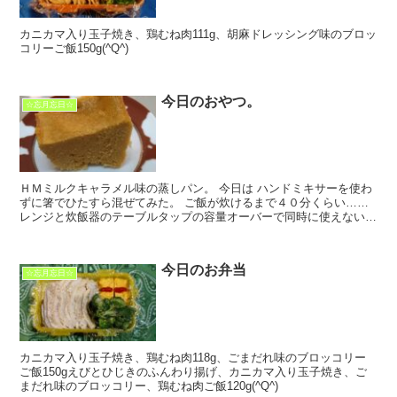
カニカマ入り玉子焼き、鶏むね肉111g、胡麻ドレッシング味のブロッ
コリーご飯150g(^Q^)
今日のおやつ。
☆忘月忘日☆
ＨＭミルクキャラメル味の蒸しパン。 今日は ハンドミキサーを使わ
ずに箸でひたすら混ぜてみた。 ご飯が炊けるまで４０分くらい……
レンジと炊飯器のテーブルタップの容量オーバーで同時に使えないの
で。 きめが細かく柔らかにできました。 次回はハン...
今日のお弁当
☆忘月忘日☆
カニカマ入り玉子焼き、鶏むね肉118g、ごまだれ味のブロッコリー
ご飯150gえびとひじきのふんわり揚げ、カニカマ入り玉子焼き、ご
まだれ味のブロッコリー、鶏むね肉ご飯120g(^Q^)