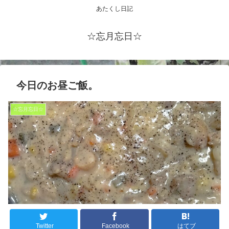
あたくし日記
☆忘月忘日☆
今日のお昼ご飯。
☆忘月忘日☆
Twitter
Facebook
はてブ