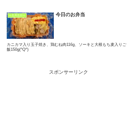
今日のお弁当
☆忘月忘日☆
カニカマ入り玉子焼き、鶏むね肉116g、ソーキと大根もち麦入りご
飯150g(^Q^)
スポンサーリンク