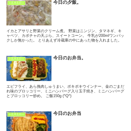
今日の夕飯。
☆忘月忘日☆
イカとアサリと野菜のクリーム煮。 野菜はニンジン、タマネギ、キ
ャベツ、カボチャの天ぷら、スイートコーン。 牛乳が200mlワンパッ
クしか無かった。 とりあえず冷蔵庫の中にあった物を入れました。
今日のお弁当。
☆忘月忘日☆
エビフライ、あら挽肉しゅうまい、ポキポキウインナー、金のごまだ
れ味のブロッコリー、ミニハンバーグ入り玉子焼き、ミニハンバーグ
とブロッコリー炒め。 ご飯150g (^Q^)
今日のお弁当
☆忘月忘日☆