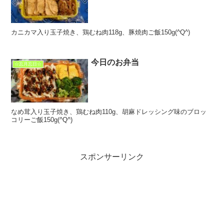
カニカマ入り玉子焼き、鶏むね肉118g、豚焼肉ご飯150g(^Q^)
今日のお弁当
☆忘月忘日☆
なめ茸入り玉子焼き、鶏むね肉110g、胡麻ドレッシング味のブロッ
コリーご飯150g(^Q^)
スポンサーリンク