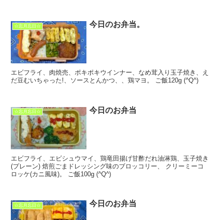
今日のお弁当。
☆忘月忘日☆
エビフライ、肉焼売、ポキポキウインナー、なめ茸入り玉子焼き、え
だ豆むいちゃった!、ソースとんかつ、、鶏マヨ。 ご飯120g (^Q^)
今日のお弁当
☆忘月忘日☆
エビフライ、エビシュウマイ、鶏竜田揚げ甘酢だれ油淋鶏、玉子焼き
(プレーン) 焙煎ごまドレッシング味のブロッコリー、 クリーミーコ
ロッケ(カニ風味)。 ご飯100g (^Q^)
今日のお弁当
☆忘月忘日☆