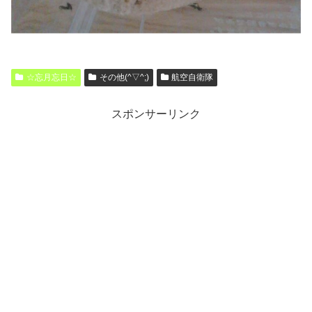
☆忘月忘日☆
その他(^▽^;)
航空自衛隊
スポンサーリンク