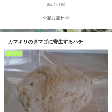
あたくし日記
☆忘月忘日☆
カマキリのタマゴに寄生するハチ
☆忘月忘日☆