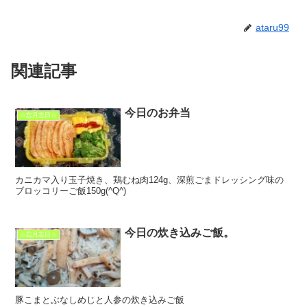
ataru99
関連記事
今日のお弁当
☆忘月忘日☆
カニカマ入り玉子焼き、鶏むね肉124g、深煎ごまドレッシング味の
ブロッコリーご飯150g(^Q^)
今日の炊き込みご飯。
☆忘月忘日☆
豚こまとぶなしめじと人参の炊き込みご飯