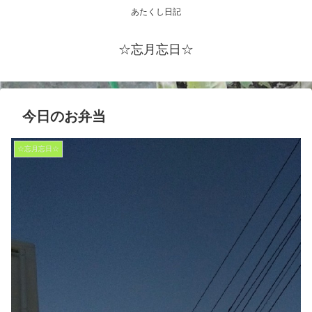
あたくし日記
☆忘月忘日☆
今日のお弁当
☆忘月忘日☆