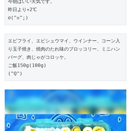
今朝はいい天気です。

昨日より+2℃

σ(^◇^;)
エビフライ、エビシュウマイ、ウインナー、コーン入
り玉子焼き、焼肉のたれ味のブロッコリー、ミニハン
バーグ、肉じゃがコロッケ。

ご飯150g(100g)

(^Q^)