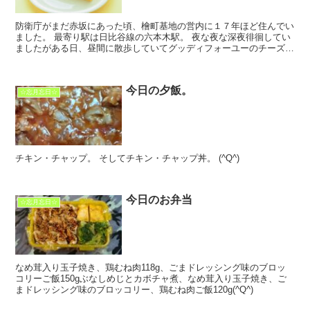
防衛庁がまだ赤坂にあった頃、檜町基地の営内に１７年ほど住んでい
ました。 最寄り駅は日比谷線の六本木駅。 夜な夜な深夜徘徊してい
ましたがある日、昼間に散歩していてグッディフォーユーのチーズケ
ーキを見つけました。 食べてみたら美味しくてお気に...
今日の夕飯。
☆忘月忘日☆
チキン・チャップ。 そしてチキン・チャップ丼。 (^Q^)
今日のお弁当
☆忘月忘日☆
なめ茸入り玉子焼き、鶏むね肉118g、ごまドレッシング味のブロッ
コリーご飯150gぶなしめじとカボチャ煮、なめ茸入り玉子焼き、ご
まドレッシング味のブロッコリー、鶏むね肉ご飯120g(^Q^)