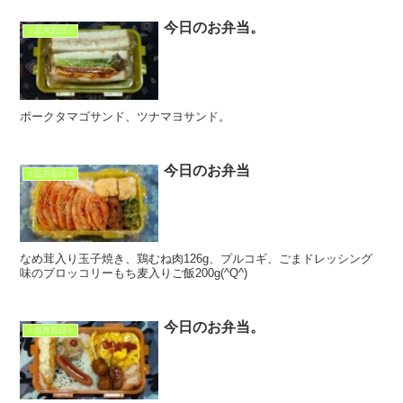
今日のお弁当。
☆忘月忘日☆
ポークタマゴサンド、ツナマヨサンド。
今日のお弁当
☆忘月忘日☆
なめ茸入り玉子焼き、鶏むね肉126g、プルコギ、ごまドレッシング
味のブロッコリーもち麦入りご飯200g(^Q^)
今日のお弁当。
☆忘月忘日☆