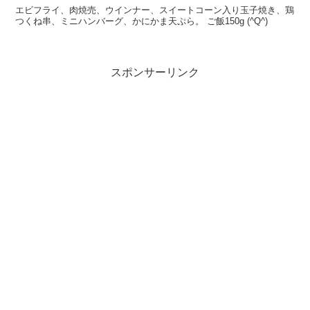
エビフライ、肉焼売、ウインナー、スイートコーン入り玉子焼き、鶏
つくね串、ミニハンバーグ、かにかま天ぷら。 ご飯150g (^Q^)
スポンサーリンク