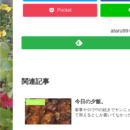
Pocket
ataru
関連記事
今日の夕飯。
☆忘月忘日☆
家事ヤロウ!!!の続きでヤン
て和えるとしか書いてなかっ