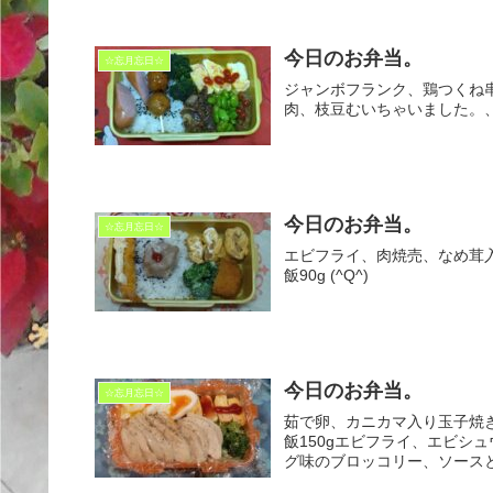
今日のお弁当。
☆忘月忘日☆
ジャンボフランク、鶏つくね
肉、枝豆むいちゃいました。、ジ
今日のお弁当。
☆忘月忘日☆
エビフライ、肉焼売、なめ茸
飯90g (^Q^)
今日のお弁当。
☆忘月忘日☆
茹で卵、カニカマ入り玉子焼き
飯150gエビフライ、エビシ