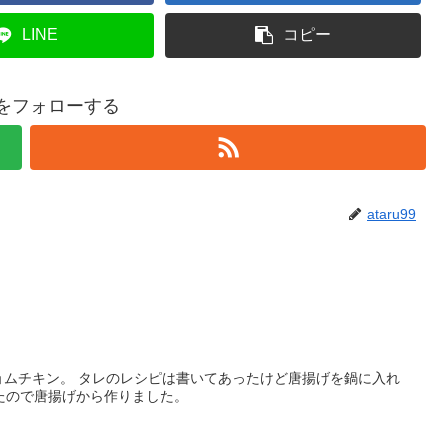
LINE
コピー
99をフォローする
ataru99
ニョムチキン。 タレのレシピは書いてあったけど唐揚げを鍋に入れ
たので唐揚げから作りました。