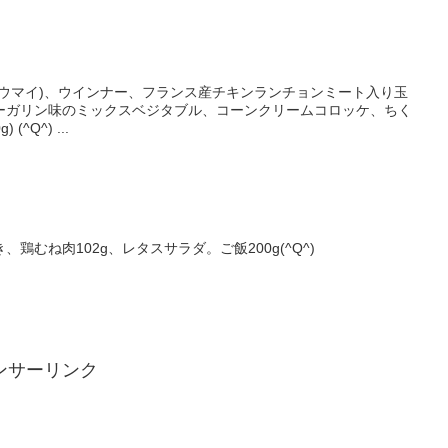
ュウマイ)、ウインナー、フランス産チキンランチョンミート入り玉
ーガリン味のミックスベジタブル、コーンクリームコロッケ、ちく
わの磯辺揚げ。 ご飯150g(100g) (^Q^) ...
鶏むね肉102g、レタスサラダ。ご飯200g(^Q^)
ンサーリンク