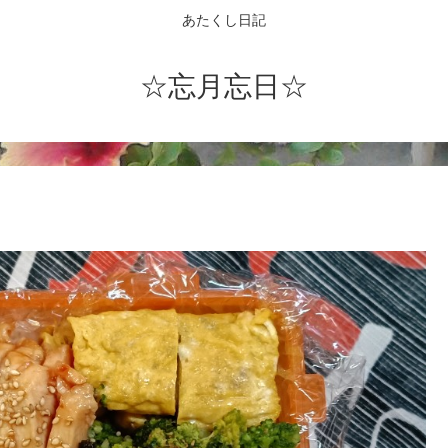
あたくし日記
☆忘月忘日☆