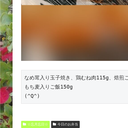
なめ茸入り玉子焼き、鶏むね肉115g、焙煎
もち麦入りご飯150g
(^Q^)
☆忘月忘日☆
今日のお弁当