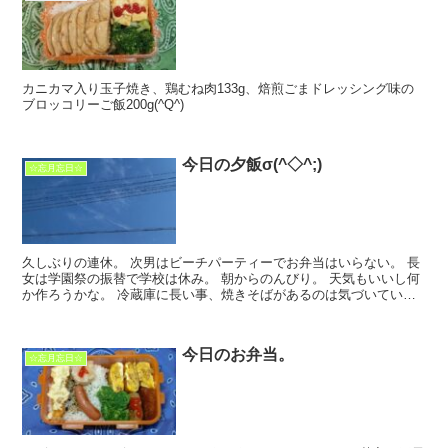
カニカマ入り玉子焼き、鶏むね肉133g、焙煎ごまドレッシング味の
ブロッコリーご飯200g(^Q^)
今日の夕飯σ(^◇^;)
☆忘月忘日☆
久しぶりの連休。 次男はビーチパーティーでお弁当はいらない。 長
女は学園祭の振替で学校は休み。 朝からのんびり。 天気もいいし何
か作ろうかな。 冷蔵庫に長い事、焼きそばがあるのは気づいてい
た。 そろそろ焼きそばを作らないといけないなと思...
今日のお弁当。
☆忘月忘日☆