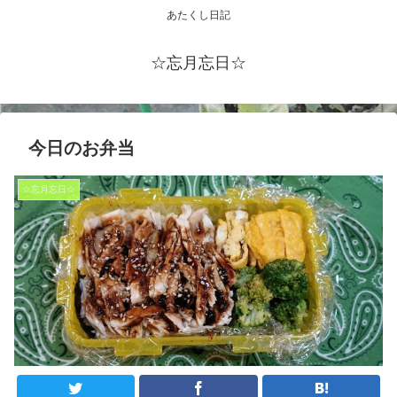
あたくし日記
☆忘月忘日☆
今日のお弁当
☆忘月忘日☆