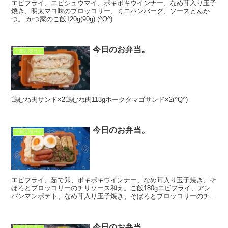
エビフライ、エビシュウマイ、ポキポキウインナー、なめ茸入り玉子
焼き、明太マヨ味のブロッコリー、ミニハンバーグ、ソースとんか
つ。 かつ家のご飯120g(90g) (^Q^)
今日のお弁当。
☆忘月忘日☆
鶏むね肉サンド×2鶏むね肉113gポークタマゴサンド×2(^Q^)
今日のお弁当。
☆忘月忘日☆
エビフライ、茹で卵、ポキポキウインナー、なめ茸入り玉子焼き、そ
ぼろとブロッコリーのチリソース和え。ご飯180gエビフライ、アン
パンマンポテト、なめ茸入り玉子焼き、そぼろとブロッコリーのチリ
ソース和え、鶏マヨ。ご飯90g(^Q^) ...
今日のお弁当。