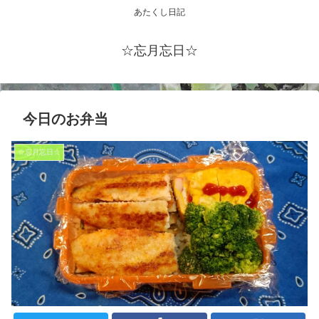
あたくし日記
☆忘月忘日☆
今日のお弁当
☆忘月忘日☆