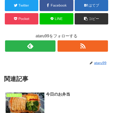
Twitter
Facebook
はてブ
Pocket
LINE
コピー
ataru99をフォローする
ataru99
関連記事
今日のお弁当
☆忘月忘日☆