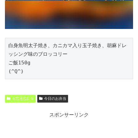
白身魚明太子焼き、カニカマ入り玉子焼き、胡麻ドレ
ッシング味のブロッコリー
ご飯150g
(^Q^)
☆忘月忘日☆
今日のお弁当
スポンサーリンク