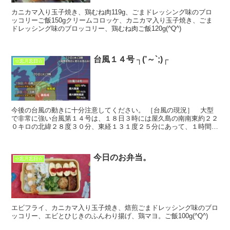
カニカマ入り玉子焼き、鶏むね肉119g、ごまドレッシング味のブロ
ッコリーご飯150gクリームコロッケ、カニカマ入り玉子焼き、ごま
ドレッシング味のブロッコリー、鶏むね肉ご飯120g(^Q^)
台風１４号 ┐(​’～`;)┌
☆忘月忘日☆
今後の台風の動きに十分注意してください。 ［台風の現況］ 大型
で非常に強い台風第１４号は、１８日３時には屋久島の南南東約２２
０キロの北緯２８度３０分、東経１３１度２５分にあって、１時間に
およそ２０キロの速さで北北西へ進んでいます。中...
今日のお弁当。
☆忘月忘日☆
エビフライ、カニカマ入り玉子焼き、焙煎ごまドレッシング味のブロ
ッコリー、エビとひじきのふんわり揚げ、鶏マヨ。ご飯100g(^Q^)