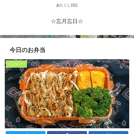
あたくし日記
☆忘月忘日☆
今日のお弁当
☆忘月忘日☆