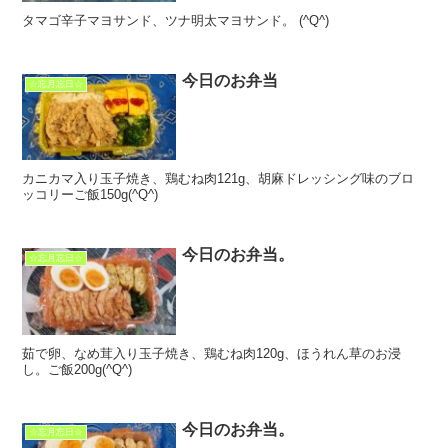
タマゴ辛子マヨサンド、ツナ明太マヨサンド。 (^Q^)
今日のお弁当
☆忘月忘日☆
カニカマ入り玉子焼き、鶏むね肉121g、胡麻ドレッシング味のブロ
ッコリーご飯150g(^Q^)
今日のお弁当。
☆忘月忘日☆
茹で卵、なめ茸入り玉子焼き、鶏むね肉120g、ほうれん草のお浸
し。ご飯200g(^Q^)
今日のお弁当。
☆忘月忘日☆