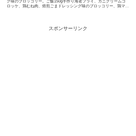
グ味のブロッコリー。ご飯150g手作り海老フライ、カニクリームコ
ロッケ、鶏むね肉、焙煎ごまドレッシング味のブロッコリー、鶏マ
ヨ。ご飯100g(^Q^)
スポンサーリンク