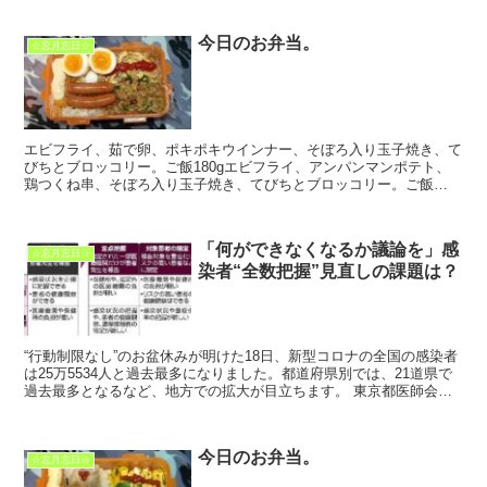
今日のお弁当。
☆忘月忘日☆
エビフライ、茹で卵、ポキポキウインナー、そぼろ入り玉子焼き、て
びちとブロッコリー。ご飯180gエビフライ、アンパンマンポテト、
鶏つくね串、そぼろ入り玉子焼き、てびちとブロッコリー。ご飯
90g(^Q^)
「何ができなくなるか議論を」感
☆忘月忘日☆
染者“全数把握”見直しの課題は？
“行動制限なし”のお盆休みが明けた18日、新型コロナの全国の感染者
は25万5534人と過去最多になりました。都道府県別では、21道県で
過去最多となるなど、地方での拡大が目立ちます。 東京都医師会・
猪口正孝副会長：「入院患者数...
今日のお弁当。
☆忘月忘日☆