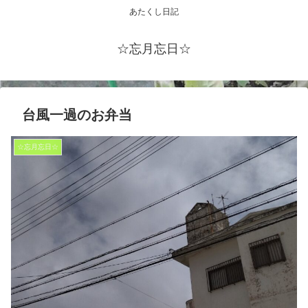
あたくし日記
☆忘月忘日☆
台風一過のお弁当
☆忘月忘日☆