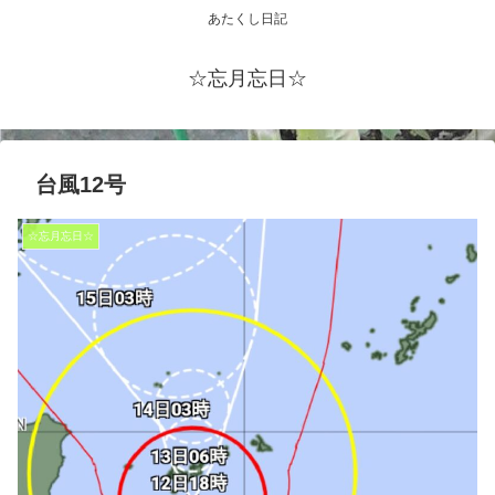
あたくし日記
☆忘月忘日☆
台風12号
☆忘月忘日☆