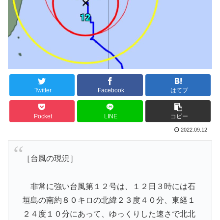
Twitter
Facebook
はてブ
Pocket
LINE
コピー
2022.09.12
［台風の現況］
非常に強い台風第１２号は、１２日３時には石
垣島の南約８０キロの北緯２３度４０分、東経１
２４度１０分にあって、ゆっくりした速さで北北