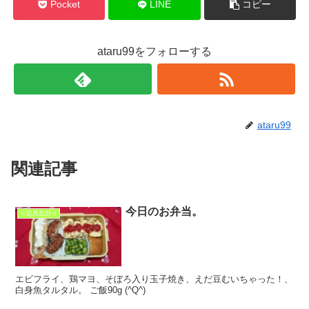
Pocket
LINE
コピー
ataru99をフォローする
ataru99
関連記事
今日のお弁当。
☆忘月忘日☆
エビフライ、鶏マヨ、そぼろ入り玉子焼き、えだ豆むいちゃった！、
白身魚タルタル。 ご飯90g (^Q^)