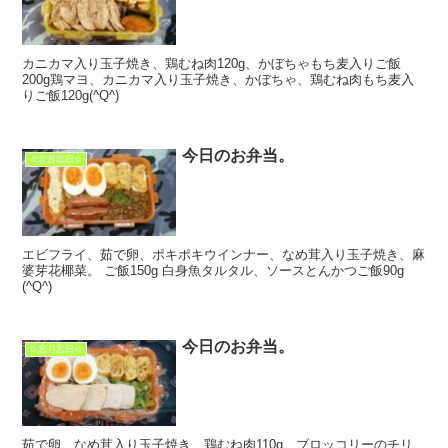
カニカマ入り玉子焼き、鶏むね肉120g、かぼちゃもち麦入りご飯
200g鶏マヨ、カニカマ入り玉子焼き、かぼちゃ、鶏むね肉もち麦入
りご飯120g(^Q^)
今日のお弁当。
☆忘月忘日☆
エビフライ、茹で卵、ポキポキウインナー、なめ茸入り玉子焼き、麻
婆芽花椰菜。 ご飯150g 白身魚タルタル、ソースとんかつご飯90g
(^Q^)
今日のお弁当。
☆忘月忘日☆
茹で卵、なめ茸入り玉子焼き、鶏むね肉110g、ブロッコリーのチリ