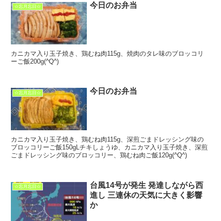
今日のお弁当
☆忘月忘日☆
カニカマ入り玉子焼き、鶏むね肉115g、焼肉のタレ味のブロッコリ
ーご飯200g(^Q^)
今日のお弁当
☆忘月忘日☆
カニカマ入り玉子焼き、鶏むね肉115g、深煎ごまドレッシング味の
ブロッコリーご飯150gLチキしょうゆ、カニカマ入り玉子焼き、深煎
ごまドレッシング味のブロッコリー、鶏むね肉ご飯120g(^Q^)
台風14号が発生 発達しながら西
☆忘月忘日☆
進し 三連休の天気に大きく影響
か