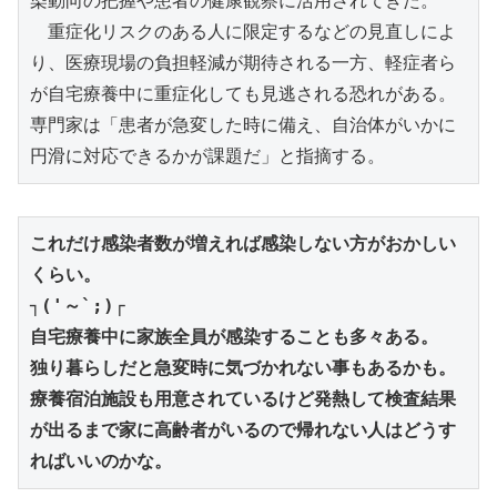
染動向の把握や患者の健康観察に活用されてきた。

　重症化リスクのある人に限定するなどの見直しによ
り、医療現場の負担軽減が期待される一方、軽症者ら
が自宅療養中に重症化しても見逃される恐れがある。

専門家は「患者が急変した時に備え、自治体がいかに
円滑に対応できるかが課題だ」と指摘する。
これだけ感染者数が増えれば感染しない方がおかしい
くらい。
┐(​'～`;)┌
自宅療養中に家族全員が感染することも多々ある。
独り暮らしだと急変時に気づかれない事もあるかも。
療養宿泊施設も用意されているけど発熱して検査結果
が出るまで家に高齢者がいるので帰れない人
はどうす
れば
いいのかな
。