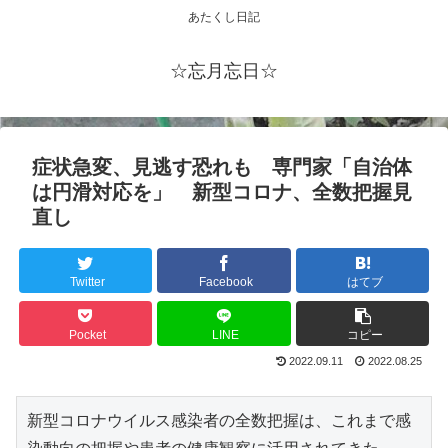
あたくし日記
☆忘月忘日☆
症状急変、見逃す恐れも 専門家「自治体
は円滑対応を」 新型コロナ、全数把握見
直し
Twitter
Facebook
はてブ
Pocket
LINE
コピー
2022.09.11
2022.08.25
新型コロナウイルス感染者の全数把握は、これまで感