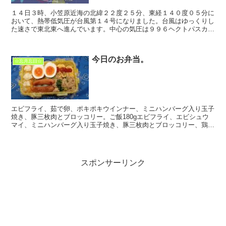
１４日３時、小笠原近海の北緯２２度２５分、東経１４０度０５分に
おいて、熱帯低気圧が台風第１４号になりました。台風はゆっくりし
た速さで東北東へ進んでいます。中心の気圧は９９６ヘクトパスカ
ル、中心付近の最大風速は１８メートル、最大瞬間風速は２...
今日のお弁当。
☆忘月忘日☆
エビフライ、茹で卵、ポキポキウインナー、ミニハンバーグ入り玉子
焼き、豚三枚肉とブロッコリー。ご飯180gエビフライ、エビシュウ
マイ、ミニハンバーグ入り玉子焼き、豚三枚肉とブロッコリー、鶏マ
ヨ。ご飯100g(^Q^)
スポンサーリンク